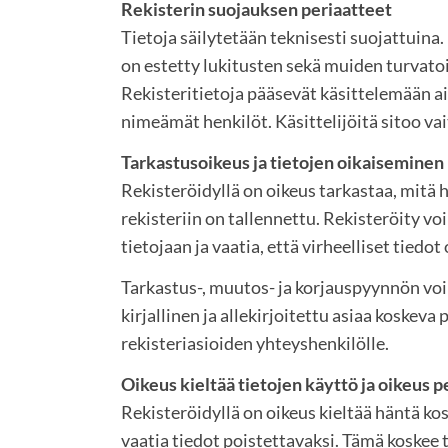
Rekisterin suojauksen periaatteet
Tietoja säilytetään teknisesti suojattuina.
on estetty lukitusten sekä muiden turvato
Rekisteritietoja pääsevät käsittelemään a
nimeämät henkilöt. Käsittelijöitä sitoo vai
Tarkastusoikeus ja tietojen oikaiseminen
Rekisteröidyllä on oikeus tarkastaa, mitä h
rekisteriin on tallennettu. Rekisteröity vo
tietojaan ja vaatia, että virheelliset tiedot
Tarkastus-, muutos- ja korjauspyynnön voi
kirjallinen ja allekirjoitettu asiaa koskeva
rekisteriasioiden yhteyshenkilölle.
Oikeus kieltää tietojen käyttö ja oikeus
Rekisteröidyllä on oikeus kieltää häntä kos
vaatia tiedot poistettavaksi. Tämä koskee t