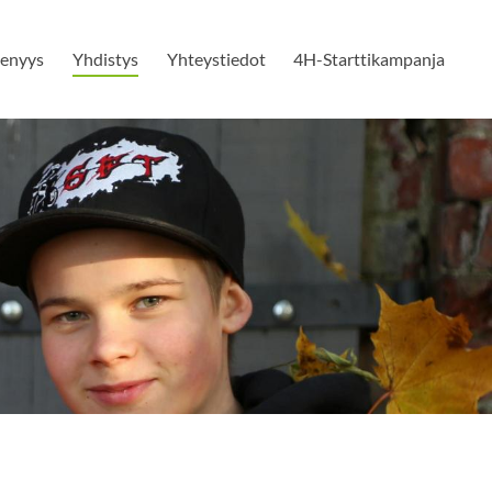
senyys
Yhdistys
Yhteystiedot
4H-Starttikampanja