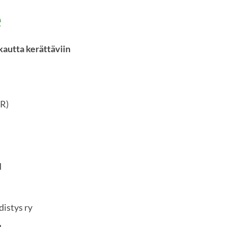
e
kautta kerättäviin
PR)
I
distys ry