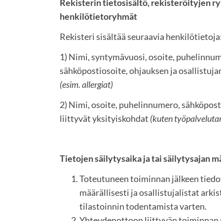
Rekisterin tietosisältö, rekisteröityjen r
henkilötietoryhmät
Rekisteri sisältää seuraavia henkilötietoja
1) Nimi, syntymävuosi, osoite, puhelinnu
sähköpostiosoite, ohjauksen ja osallistujan
(esim. allergiat)
2) Nimi, osoite, puhelinnumero, sähköpos
liittyvät yksityiskohdat
(kuten työpalveluta
Tietojen säilytysaika ja tai säilytysajan
Toteutuneen toiminnan jälkeen tiedot
määrällisesti ja osallistujalistat ark
tilastoinnin todentamista varten.
Yhteydenottoon liittyvän toiminnan