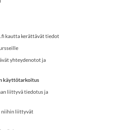
I
fi kautta kerättävät tiedot
ursseille
ävät yhteydenotot ja
n käyttötarkoitus
an liittyvä tiedotus ja
iihin liittyvät