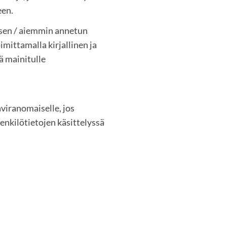
en.
ksen / aiemmin annetun
ittamalla kirjallinen ja
lä mainitulle
aviranomaiselle, jos
henkilötietojen käsittelyssä