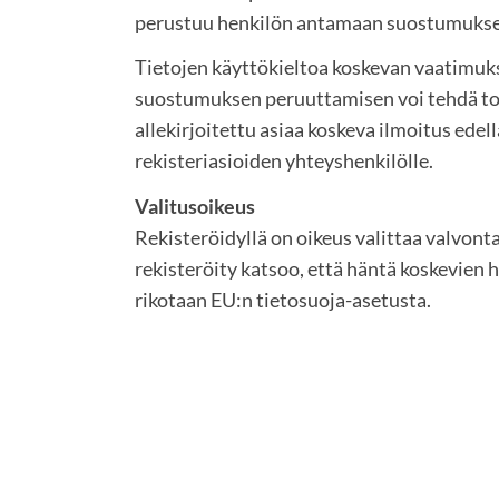
perustuu henkilön antamaan suostumukse
Tietojen käyttökieltoa koskevan vaatimu
suostumuksen peruuttamisen voi tehdä toim
allekirjoitettu asiaa koskeva ilmoitus edel
rekisteriasioiden yhteyshenkilölle.
Valitusoikeus
Rekisteröidyllä on oikeus valittaa valvont
rekisteröity katsoo, että häntä koskevien 
rikotaan EU:n tietosuoja-asetusta.