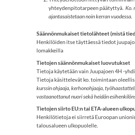
yhteydenpitotarpeen päätyttyä.
Ko. 
ajantasaistetaan noin kerran vuodessa.
Säännönmukaiset tietolähteet (mistä tie
Henkilöiden itse täyttäessä tiedot juupajok
lomakkeilla
Tietojen säännönmukaiset luovutukset
Tietoja käytetään vain Juupajoen 4H -yhd
Tietoja käsittelevät ko. toimintaan oleellis
kurssin ohjaaja, kerhonohjaaja, työhaastattel
vastaanottanut nuori sekä heidän esihenkilön
Tietojen siirto EU:n tai ETA-alueen ulkop
Henkilötietoja ei siirretä Euroopan unioni
talousalueen ulkopuolelle.