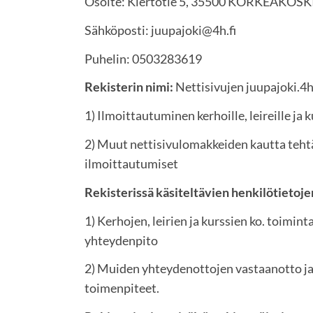
Osoite: Kiertotie 5, 35500 KORKEAKOSK
Sähköposti: juupajoki@4h.fi
Puhelin: 0503283619
Rekisterin nimi:
Nettisivujen juupajoki.4h.
1) Ilmoittautuminen kerhoille, leireille ja k
2) Muut nettisivulomakkeiden kautta teht
ilmoittautumiset
Rekisterissä käsiteltävien henkilötietoje
1) Kerhojen, leirien ja kurssien ko. toiminta
yhteydenpito
2) Muiden yhteydenottojen vastaanotto ja n
toimenpiteet.