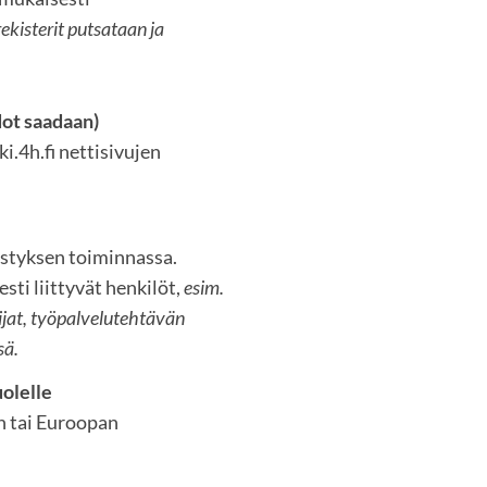
rekisterit putsataan ja
dot saadaan)
i.4h.fi nettisivujen
istyksen toiminnassa.
esti liittyvät henkilöt,
esim.
ijat, työpalvelutehtävän
sä.
uolelle
n tai Euroopan