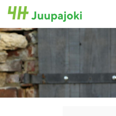
Siirry
sivun
Juupajoen 4H-yhdistys
sisältöön