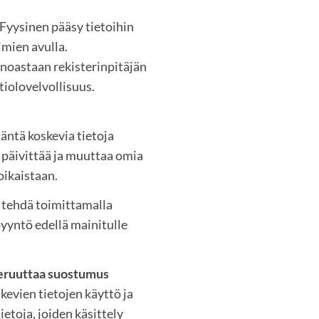
 Fyysinen pääsy tietoihin
imien avulla.
inoastaan rekisterinpitäjän
tiolovelvollisuus.
äntä koskevia tietoja
i päivittää ja muuttaa omia
 oikaistaan.
 tehdä toimittamalla
 pyyntö edellä mainitulle
 peruuttaa suostumus
kevien tietojen käyttö ja
ietoja, joiden käsittely