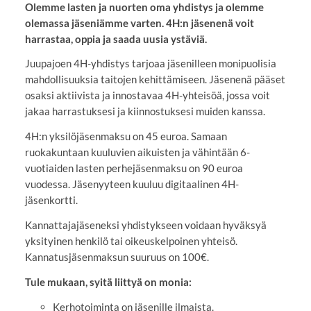
Olemme lasten ja nuorten oma yhdistys ja olemme
olemassa jäseniämme varten. 4H:n jäsenenä voit
harrastaa, oppia ja saada uusia ystäviä.
Juupajoen 4H-yhdistys tarjoaa jäsenilleen monipuolisia
mahdollisuuksia taitojen kehittämiseen. Jäsenenä pääset
osaksi aktiivista ja innostavaa 4H-yhteisöä, jossa voit
jakaa harrastuksesi ja kiinnostuksesi muiden kanssa.
4H:n yksilöjäsenmaksu on 45 euroa. Samaan
ruokakuntaan kuuluvien aikuisten ja vähintään 6-
vuotiaiden lasten perhejäsenmaksu on 90 euroa
vuodessa. Jäsenyyteen kuuluu digitaalinen 4H-
jäsenkortti.
Kannattajajäseneksi yhdistykseen voidaan hyväksyä
yksityinen henkilö tai oikeuskelpoinen yhteisö.
Kannatusjäsenmaksun suuruus on 100€.
Tule mukaan, syitä liittyä on monia:
Kerhotoiminta on jäsenille ilmaista.