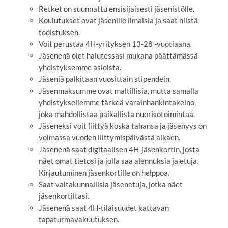
Retket on suunnattu ensisijaisesti jäsenistölle.
Koulutukset ovat jäsenille ilmaisia ja saat niistä
todistuksen.
Voit perustaa 4H-yrityksen 13-28 -vuotiaana.
Jäsenenä olet halutessasi mukana päättämässä
yhdistyksemme asioista.
Jäseniä palkitaan vuosittain stipendein.
Jäsenmaksumme ovat maltillisia, mutta samalla
yhdistyksellemme tärkeä varainhankintakeino,
joka mahdollistaa paikallista nuorisotoimintaa.
Jäseneksi voit liittyä koska tahansa ja jäsenyys on
voimassa vuoden liittymispäivästä alkaen.
Jäsenenä saat digitaalisen 4H-jäsenkortin, josta
näet omat tietosi ja jolla saa alennuksia ja etuja.
Kirjautuminen jäsenkortille on helppoa.
Saat valtakunnallisia jäsenetuja, jotka näet
jäsenkortiltasi.
Jäsenenä saat 4H-tilaisuudet kattavan
tapaturmavakuutuksen.