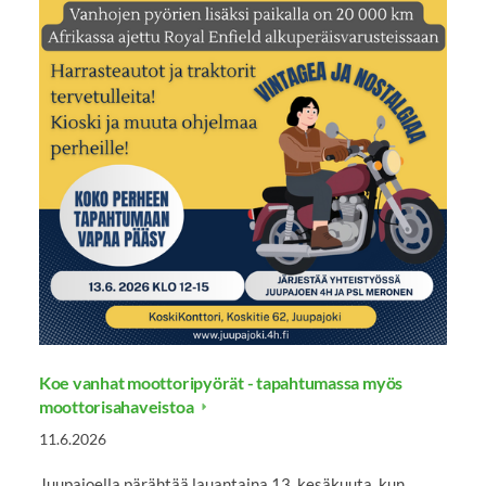
Koe vanhat moottoripyörät - tapahtumassa myös
moottorisahaveistoa
11.6.2026
Juupajoella pärähtää lauantaina 13. kesäkuuta, kun