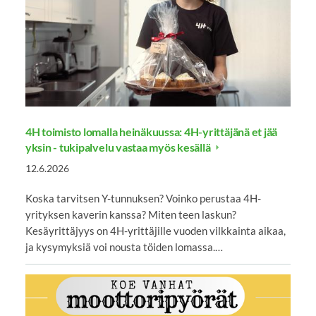
4H toimisto lomalla heinäkuussa: 4H-yrittäjänä et jää
yksin - tukipalvelu vastaa myös kesällä
12.6.2026
Koska tarvitsen Y-tunnuksen? Voinko perustaa 4H-
yrityksen kaverin kanssa? Miten teen laskun?
Kesäyrittäjyys on 4H-yrittäjille vuoden vilkkainta aikaa,
ja kysymyksiä voi nousta töiden lomassa.…