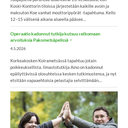
Koski-Konttorin tiloissa järjestetään kaikille avoin ja
maksuton Koe vanhat moottoripyörät -tapahtuma. Kello
12–15 välisenä aikana alueella pääsee…
Operaatio kadonnut tutkija kutsuu ratkomaan
arvoituksia Pakometsäpelissä
4.5.2026
Korkeakosken Koirametsässä tapahtuu jotain
poikkeuksellista. Ilmastotutkija Aino on kadonnut
epäilyttävissä olosuhteissa kesken tutkimustensa, ja nyt
etsitään vapaaehtoisia pelastajia selvittämään…