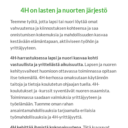
4H on lasten ja nuorten järjestö
Teemme työtä, jotta lapsi tai nuori löytää omat
vahvuutensa ja kiinnostuksen kohteensa ja saa
onnistumisen kokemuksia ja mahdollisuuden kasvaa
kestävään elämäntapaan, aktiiviseen työhön ja
yrittäjyyteen.
4H-harrastuksessa lapsi ja nuori kasvaa kohti
vastuullista ja yritteliästä aikuisuutta.
Lapsen ja nuoren
kehitysvaiheet huomioon ottavassa toiminnassa opitaan
itse tekemällä. 4H-kerhossa omaksutaan käytännön
taitoja ja tietoja koulutetun ohjaajan tuella. 4H-
koulutukset ja -kurssit syventävät nuoren osaamista.
Toiminnassa saadaan valmiuksia yrittäjyyteen ja
työelämään. Tuemme oman rahan
ansaintamahdollisuuksia tarjoamalla erilaisia
työmahdollisuuksia ja 4H-yrittäjyyttä.
4H kehittää ihmistä kokonaisuutena.
Tätä kuvaavat