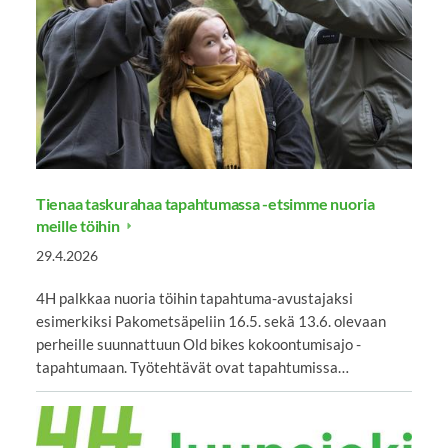
Tienaa taskurahaa tapahtumassa -etsimme nuoria
meille töihin
29.4.2026
4H palkkaa nuoria töihin tapahtuma-avustajaksi
esimerkiksi Pakometsäpeliin 16.5. sekä 13.6. olevaan
perheille suunnattuun Old bikes kokoontumisajo -
tapahtumaan. Työtehtävät ovat tapahtumissa…