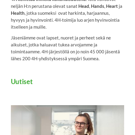
neljän H:n perustana olevat sanat
Head
,
Hands
,
Heart
ja
Health
, jotka suomeksi ovat harkinta, harjaannus,
hyvyys ja hyvinvointi. 4H-toimija luo arjen hyvinvointia
itselleen ja muille.
Jäseniämme ovat lapset, nuoret ja perheet sekä ne
aikuiset, jotka haluavat tukea arvojamme ja
toimintaamme. 4H-järjestöllä on jo noin 45 000 jäsentä
lähes 200 4H-yhdistyksessä ympäri Suomea.
Uutiset