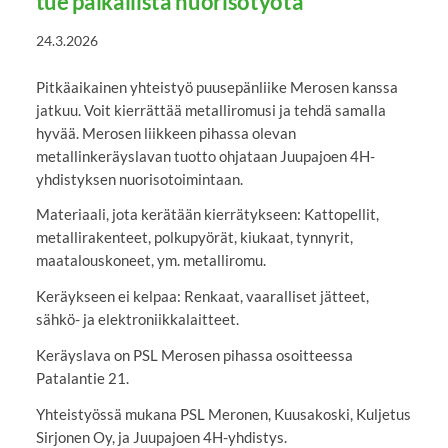
tue paikallista nuorisotyötä
24.3.2026
Pitkäaikainen yhteistyö puusepänliike Merosen kanssa
jatkuu. Voit kierrättää metalliromusi ja tehdä samalla
hyvää. Merosen liikkeen pihassa olevan
metallinkeräyslavan tuotto ohjataan Juupajoen 4H-
yhdistyksen nuorisotoimintaan.
Materiaali, jota kerätään kierrätykseen: Kattopellit,
metallirakenteet, polkupyörät, kiukaat, tynnyrit,
maatalouskoneet, ym. metalliromu.
Keräykseen ei kelpaa: Renkaat, vaaralliset jätteet,
sähkö- ja elektroniikkalaitteet.
Keräyslava on PSL Merosen pihassa osoitteessa
Patalantie 21.
Yhteistyössä mukana PSL Meronen, Kuusakoski, Kuljetus
Sirjonen Oy, ja Juupajoen 4H-yhdistys.