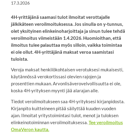
17.3.2026
4H-yrittäjänä saamasi tulot ilmoitat verottajalle
jälkikäteen veroilmoituksessa. Jos sinulla on y-tunnus,
olet yksityinen elinkeinoharjoittaja ja sinun tulee tehdä
veroilmoitus viimeistään 1.4.2026. Huomioithan, että
ilmoitus tulee palauttaa myös silloin, vaikka toimintaa
ei ole ollut. 4H-yrittäjänä maksat veroa saamistasi
tuloista.
Veroja maksat henkilökohtaisen verotuksesi mukaisesti,
käytännössä verokortissasi olevien rajojen ja
prosenttien mukaan. Arvonlisäverovelvollisuutta ei ole,
koska 4H-yrityksen myynti jää alarajan alle.
Tiedot veroilmoitukseen saa 4H-yrityksesi kirjanpidosta.
Kirjanpito kuitteineen pitää säilyttää kuuden vuoden
ajan. Ilmoitat yritystoimintasi tulot, menot ja tuloksen
elinkeinotoiminnan veroilmoituksessa.
Tee veroilmoitus
OmaVeron kautta.